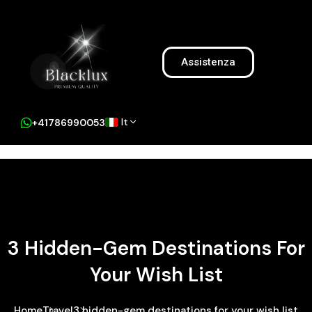
Assistenza
It
+41786990053
3 Hidden-Gem Destinations For
Your Wish List
Home
Travel
3 hidden-gem destinations for your wish list