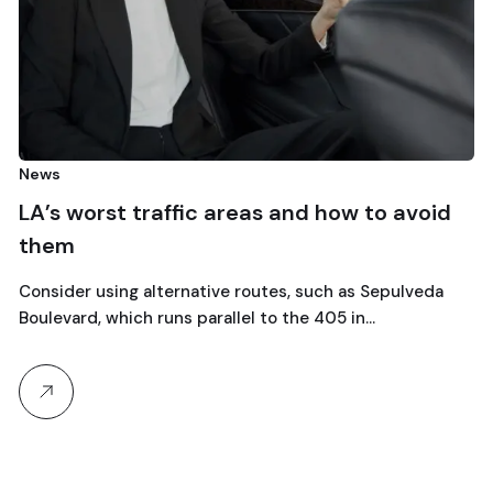
olimpiad
Milano
orst traffic areas and how to avoid
Olympi
Why choo
Travel w
r using alternative routes, such as Sepulveda
expert s
d, which runs parallel to the 405 in…