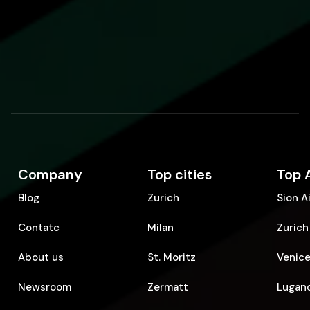
Company
Top cities
Top 
Blog
Zurich
Sion A
Contatc
Milan
Zurich
About us
St. Moritz
Venice
Newsroom
Zermatt
Lugano