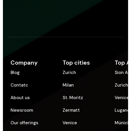
Company
Top cities
Top A
Blog
Zurich
Sion Ai
Contatc
Milan
Zurich 
About us
St. Moritz
Venice 
Newsroom
Zermatt
Lugano 
Our offerings
Venice
Münich 