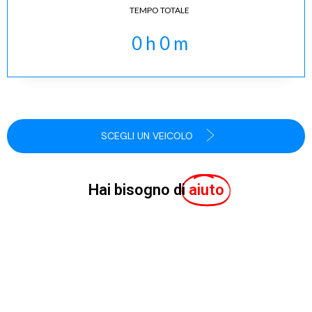
TEMPO TOTALE
0
h
0
m
SCEGLI UN VEICOLO
Hai bisogno di
aiuto