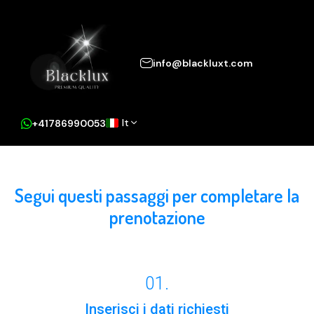
info@blackluxt.com
It
+41786990053
Segui questi passaggi per completare la
prenotazione
01.
Inserisci i dati richiesti