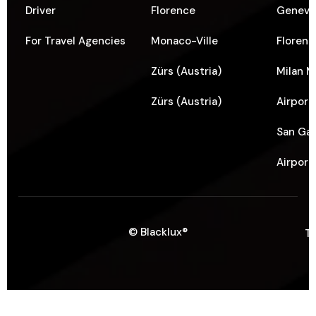
Driver
Florence
Geneva 
For Travel Agencies
Monaco-Ville
Florenc
Zürs (Austria)
Milan M
Zürs (Austria)
Airport
San Gal
Airport
© Blacklux®
T